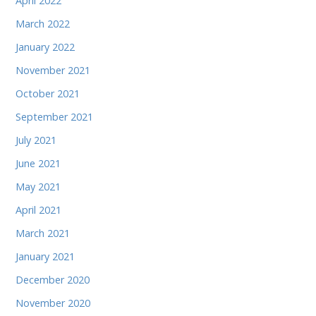
April 2022
March 2022
January 2022
November 2021
October 2021
September 2021
July 2021
June 2021
May 2021
April 2021
March 2021
January 2021
December 2020
November 2020