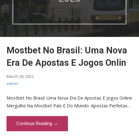
Mostbet No Brasil: Uma Nova
Era De Apostas E Jogos Onlin
March 28, 2023
admin
Mostbet No Brasil: Uma Nova Era De Apostas E Jogos Online
Mergulhe Na Mostbet País E Do Mundo: Apostas Perfeitas…
Continue Reading →