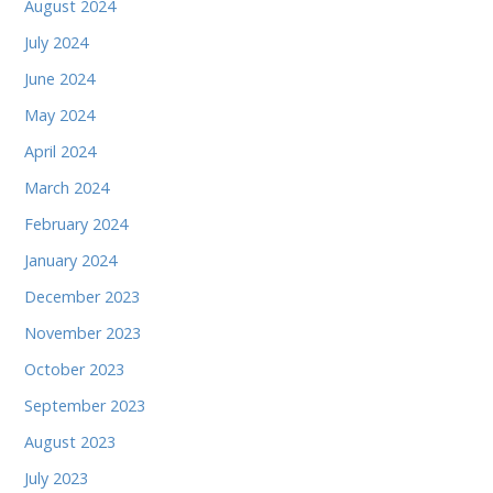
August 2024
July 2024
June 2024
May 2024
April 2024
March 2024
February 2024
January 2024
December 2023
November 2023
October 2023
September 2023
August 2023
July 2023