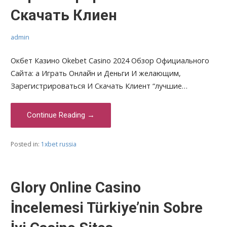
Скачать Клиен
admin
Окбет Казино Okebet Casino 2024 Обзор Официального
Сайта: а Играть Онлайн и Деньги И желающим,
Зарегистрироваться И Скачать Клиент “лучшие…
Continue Reading →
Posted in:
1xbet russia
Glory Online Casino
İncelemesi Türkiye’nin Sobre