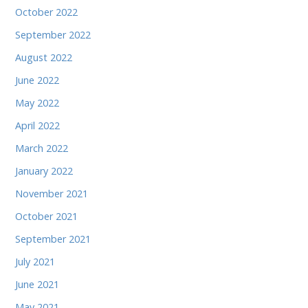
October 2022
September 2022
August 2022
June 2022
May 2022
April 2022
March 2022
January 2022
November 2021
October 2021
September 2021
July 2021
June 2021
May 2021