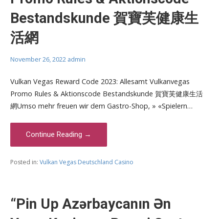
Bestandskunde 賀寶芙健康生
活網
November 26, 2022
admin
Vulkan Vegas Reward Code 2023: Allesamt Vulkanvegas
Promo Rules & Aktionscode Bestandskunde 賀寶芙健康生活
網Umso mehr freuen wir dem Gastro-Shop, » «Spielern…
Continue Reading →
Posted in:
Vulkan Vegas Deutschland Casino
“Pin Up Azərbaycanın Ən