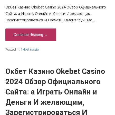
Окбет Казино Okebet Casino 2024 Обзор Официального
Сайта: а Играть Онлайн и Деньги И желающим,
Зарегистрироваться И Скачать Клиент “лучшие…
Continue Reading →
Posted in:
1xbet russia
Окбет Казино Okebet Casino
2024 Обзор Официального
Сайта: а Играть Онлайн и
Деньги И желающим,
Зарегистрироваться И