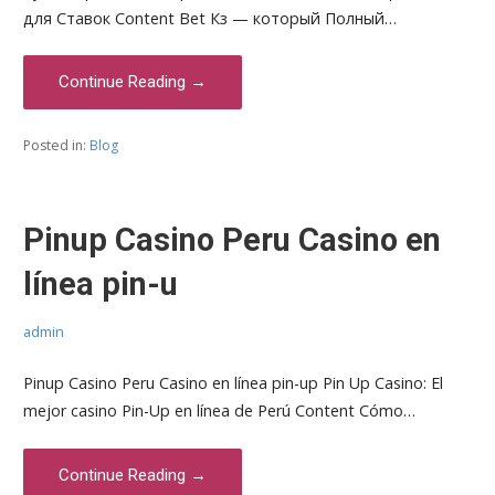
для Ставок Content Bet Кз — который Полный…
Continue Reading →
Posted in:
Blog
Pinup Casino Peru Casino en
línea pin-u
admin
Pinup Casino Peru Casino en línea pin-up Pin Up Casino: El
mejor casino Pin-Up en línea de Perú Content Cómo…
Continue Reading →