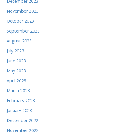
December 2023
November 2023
October 2023
September 2023
August 2023
July 2023
June 2023
May 2023
April 2023
March 2023
February 2023
January 2023
December 2022
November 2022