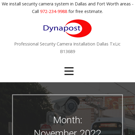
S
We install security camera system in Dallas and Fort Worth areas -
k
Call
972-234-9988
for free estimate.
i
p
t
o
Professional Security Camera Installation Dallas TxLic
c
B13689
o
n
t
e
n
t
Month:
November 2022