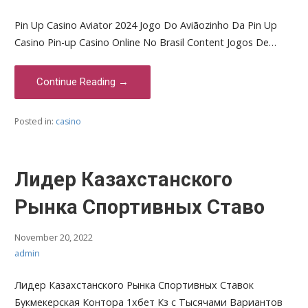
Pin Up Casino Aviator 2024 Jogo Do Aviãozinho Da Pin Up
Casino Pin-up Casino Online No Brasil Content Jogos De…
Continue Reading →
Posted in:
casino
Лидер Казахстанского
Рынка Спортивных Ставо
November 20, 2022
admin
Лидер Казахстанского Рынка Спортивных Ставок
Букмекерская Контора 1хбет Кз с Тысячами Вариантов