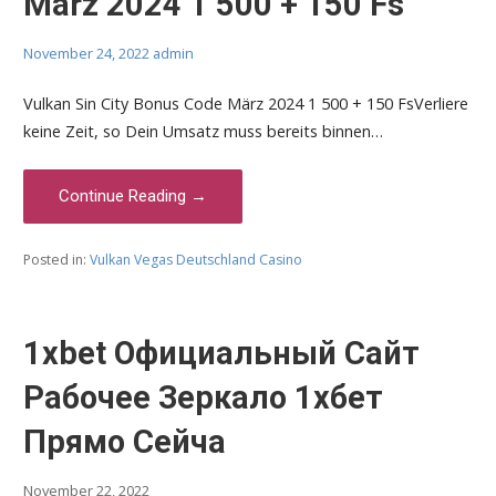
März 2024 1 500 + 150 Fs
November 24, 2022
admin
Vulkan Sin City Bonus Code März 2024 1 500 + 150 FsVerliere
keine Zeit, so Dein Umsatz muss bereits binnen…
Continue Reading →
Posted in:
Vulkan Vegas Deutschland Casino
1xbet Официальный Сайт
Рабочее Зеркало 1хбет
Прямо Сейча
November 22, 2022